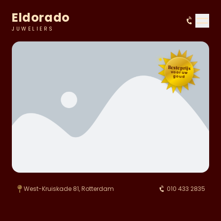
Eldorado
JUWELIERS
✦
Beste prijs
voor uw
goud
West-Kruiskade 81, Rotterdam
010 433 2835